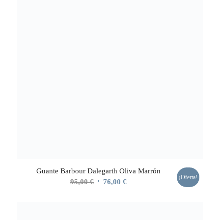
Guante Barbour Dalegarth Oliva Marrón
¡Oferta!
El
El
95,00
€
76,00
€
precio
precio
original
actual
era:
es: