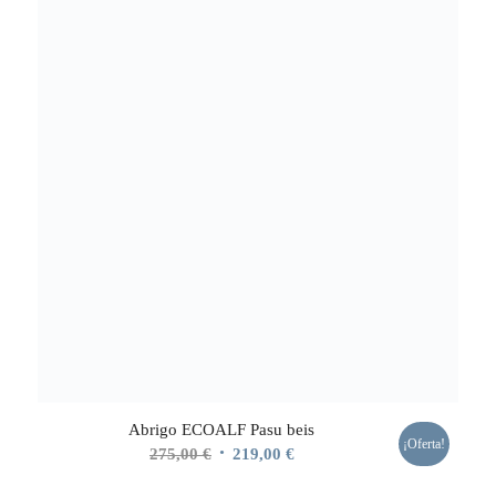
Abrigo ECOALF Pasu beis
¡Oferta!
El
El
275,00
€
219,00
€
precio
precio