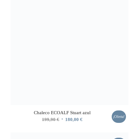
Chaleco ECOALF Stuart azul
¡Oferta!
El
El
199,90
€
180,00
€
precio
precio
original
actual