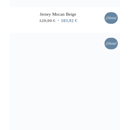
Jersey Mocan Beige
¡Oferta!
El
El
129,90
€
103,92
€
precio
precio
original
actual
era:
es:
¡Oferta!
129,90 €.
103,92 €.