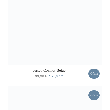
Jersey Cosmos Beige
¡Oferta!
El
El
99,90
€
79,92
€
precio
precio
original
actual
era:
es:
¡Oferta!
99,90 €.
79,92 €.