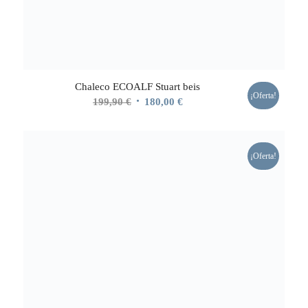
Chaleco ECOALF Stuart beis
¡Oferta!
El
El
199,90
€
180,00
€
precio
precio
original
actual
era:
es:
¡Oferta!
199,90 €.
180,00 €.