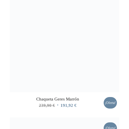
Chaqueta Geres Marrón
¡Oferta!
El
El
239,90
€
191,92
€
precio
precio
original
actual
era:
es:
¡Oferta!