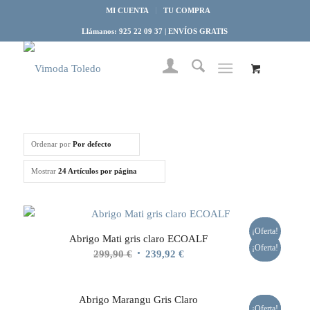
MI CUENTA
TU COMPRA
Llámanos: 925 22 09 37 | ENVÍOS GRATIS
Ordenar por
Por defecto
Mostrar
24 Artículos por página
¡Oferta!
Abrigo Mati gris claro ECOALF
¡Oferta!
El
El
299,90
€
239,92
€
precio
precio
original
actual
Abrigo Marangu Gris Claro
era:
es:
¡Oferta!
¡Oferta!