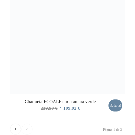
Chaqueta ECOALF corta ancua verde
¡Oferta!
El
El
239,90
€
199,92
€
precio
precio
original
actual
1
2
era:
es:
Página 1 de 2