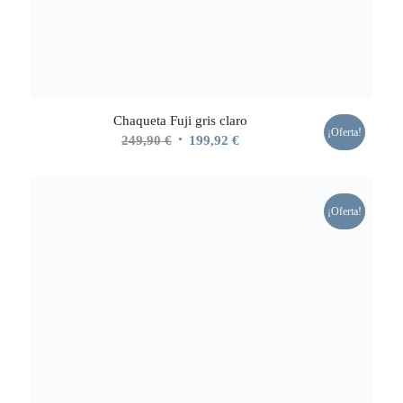
Chaqueta Fuji gris claro
¡Oferta!
El
El
249,90
€
199,92
€
precio
precio
original
actual
era:
es:
¡Oferta!
249,90 €.
199,92 €.