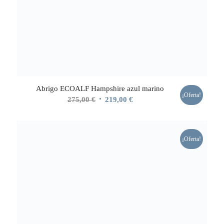
Abrigo ECOALF Hampshire azul marino
¡Oferta!
El
El
275,00
€
219,00
€
precio
precio
original
actual
era:
es:
¡Oferta!
275,00 €.
219,00 €.