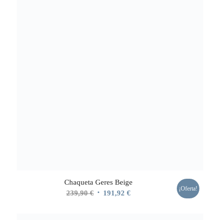
Chaqueta Geres Beige
¡Oferta!
El
El
239,90
€
191,92
€
precio
precio
original
actual