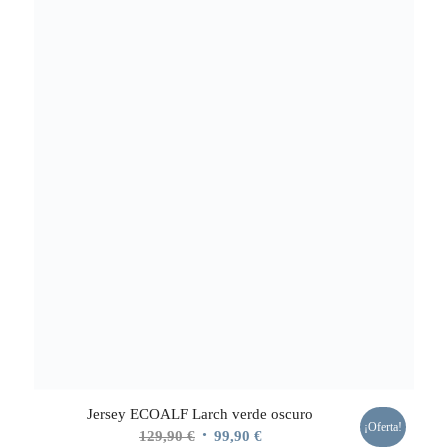
Jersey ECOALF Larch verde oscuro
¡Oferta!
El
El
129,90
€
99,90
€