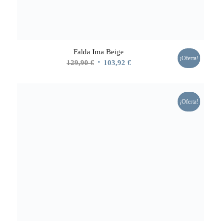
Falda Ima Beige
¡Oferta!
El
El
129,90
€
103,92
€
precio
precio
original
actual
era:
es:
¡Oferta!
129,90 €.
103,92 €.