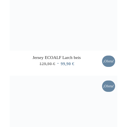
Jersey ECOALF Larch beis
¡Oferta!
El
El
129,90
€
99,90
€
precio
precio
original
actual
era:
es:
¡Oferta!
129,90 €.
99,90 €.