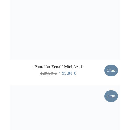
Pantalón Ecoalf Miel Azul
¡Oferta!
El
El
129,90
€
99,00
€
precio
precio
original
actual
era:
es:
¡Oferta!
129,90 €.
99,00 €.