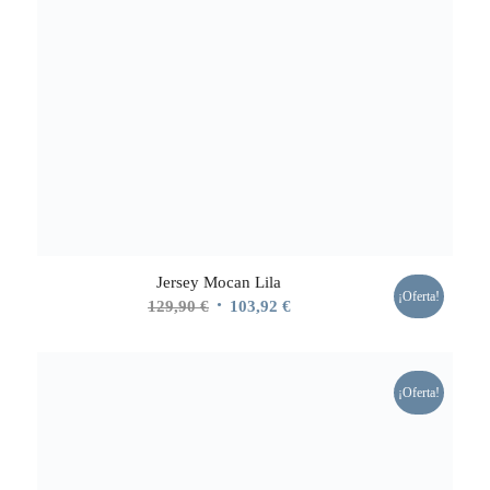
Jersey Mocan Lila
¡Oferta!
El
El
129,90
€
103,92
€
precio
precio
original
actual
era:
es:
¡Oferta!
129,90 €.
103,92 €.