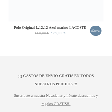
Polo Original L.12.12 Azul marino LACOSTE
¡Oferta!
El
El
110,00
€
89,00
€
precio
precio
original
actual
era:
es:
110,00 €.
89,00 €.
¡¡¡ GASTOS DE ENVÍO GRATIS EN TODOS
NUESTROS PEDIDOS !!!
Suscríbete a nuestra Newsletter y llévate descuentos y
regalos GRATIS!!!