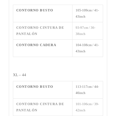
CONTORNO BUSTO
105-109cm / 41-
43inch
CONTORNO CINTURA DE
93-97cm / 36-
PANTALÓN
38inch
CONTORNO CADERA
104-108cm / 41-
43inch
XL – 44
CONTORNO BUSTO
113-117cm / 44-
46inch
CONTORNO CINTURA DE
101-106cm / 39-
PANTALÓN
42inch