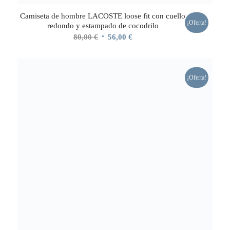
Camiseta de hombre LACOSTE loose fit con cuello
¡Oferta!
redondo y estampado de cocodrilo
El
El
80,00
€
56,00
€
precio
precio
original
actual
era:
es:
¡Oferta!
80,00 €.
56,00 €.