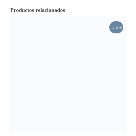
Productos relacionados
¡Oferta!