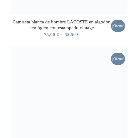
Camiseta blanca de hombre LACOSTE en algodón
¡Oferta!
ecológico con estampado vintage
El
El
75,00
€
52,50
€
precio
precio
original
actual
era:
es:
¡Oferta!
75,00 €.
52,50 €.