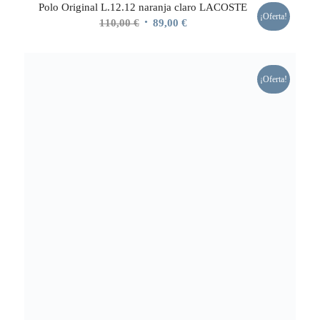
Polo Original L.12.12 naranja claro LACOSTE
¡Oferta!
El
El
110,00
€
89,00
€
precio
precio
original
actual
era:
es:
¡Oferta!
110,00 €.
89,00 €.