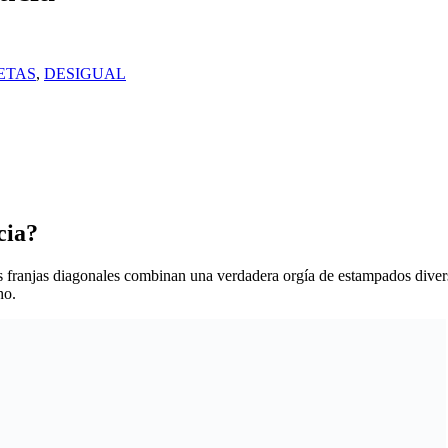
ETAS
,
DESIGUAL
cia?
 franjas diagonales combinan una verdadera orgía de estampados diverso
ho.