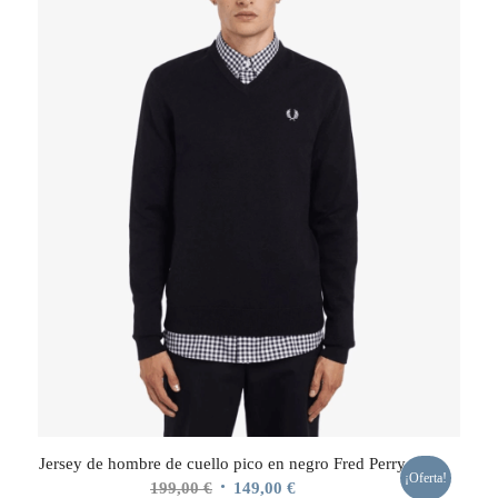
Jersey de hombre de cuello pico en negro Fred Perry
¡Oferta!
El
El
199,00
€
149,00
€