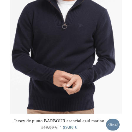
Jersey de punto BARBOUR esencial azul marino
¡Oferta!
El
El
149,00
€
99,00
€