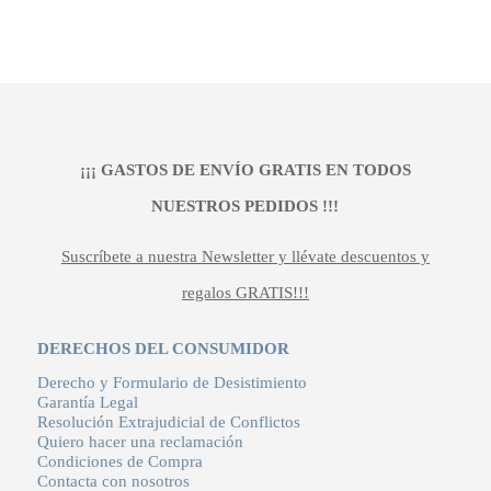
precio
precio
original
actual
era:
es:
149,00 €.
99,00 €.
¡¡¡ GASTOS DE ENVÍO GRATIS EN TODOS
NUESTROS PEDIDOS !!!
Suscríbete a nuestra Newsletter y llévate descuentos y
regalos GRATIS!!!
DERECHOS DEL CONSUMIDOR
Derecho y Formulario de Desistimiento
Garantía Legal
Resolución Extrajudicial de Conflictos
Quiero hacer una reclamación
Condiciones de Compra
Contacta con nosotros