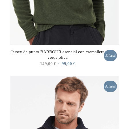
Jersey de punto BARBOUR esencial con cremallera
¡Oferta!
verde oliva
El
El
149,00
€
99,00
€
precio
precio
original
actual
era:
es:
¡Oferta!
149,00 €.
99,00 €.