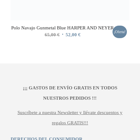
Polo Navajo Gunmetal Blue HARPER AND NEYER
¡Oferta!
El
El
65,00
€
52,00
€
precio
precio
original
actual
era:
es:
65,00 €.
52,00 €.
¡¡¡ GASTOS DE ENVÍO GRATIS EN TODOS
NUESTROS PEDIDOS !!!
Suscríbete a nuestra Newsletter y llévate descuentos y
regalos GRATIS!!!
DERECHOS DEL CONSUMIDOR