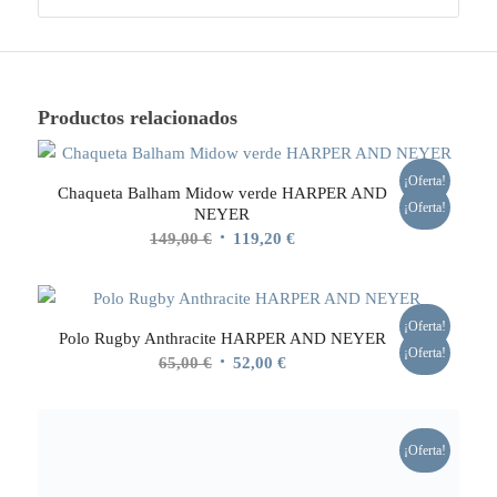
Productos relacionados
¡Oferta!
Chaqueta Balham Midow verde HARPER AND
¡Oferta!
NEYER
El
El
149,00
€
119,20
€
precio
precio
original
actual
era:
es:
¡Oferta!
Polo Rugby Anthracite HARPER AND NEYER
149,00 €.
119,20 €.
¡Oferta!
El
El
65,00
€
52,00
€
precio
precio
original
actual
era:
es:
¡Oferta!
65,00 €.
52,00 €.