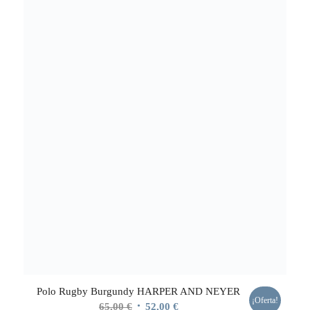
Polo Rugby Burgundy HARPER AND NEYER
¡Oferta!
El
El
65,00
€
52,00
€