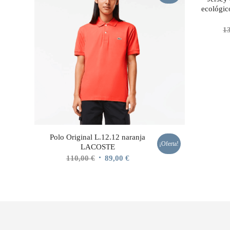
ecológic
1
Polo Original L.12.12 naranja
¡Oferta!
LACOSTE
El
El
110,00
€
89,00
€
precio
precio
original
actual
era:
es:
110,00 €.
89,00 €.