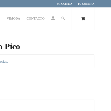
MI CUENTA
TU COMPRA
S
VIMODA
CONTACTO
o Pico
ncias.