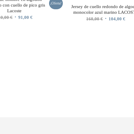
¡Oferta!
o con cuello de pico gris
Jersey de cuello redondo de alg
Lacoste
monocolor azul marino LACOS
El
El
30,00
€
91,00
€
El
El
160,00
€
104,00
€
precio
precio
precio
prec
original
actual
original
actu
era:
es:
era:
es:
130,00 €.
91,00 €.
160,00 €.
104,