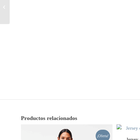
plegable y resistente al
agua con acolchado
ligero y c...
Productos relacionados
¡Oferta!
Jersey