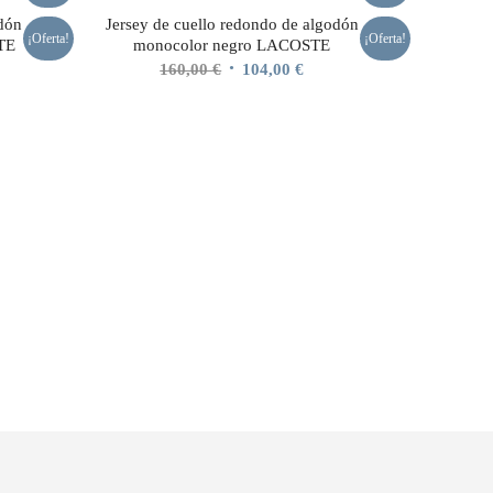
odón
Jersey de cuello redondo de algodón
¡Oferta!
¡Oferta!
TE
monocolor negro LACOSTE
El
El
160,00
€
104,00
€
io
precio
precio
al
original
actual
era:
es:
00 €.
160,00 €.
104,00 €.