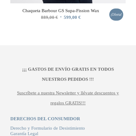
Chaqueta Barbour GS Supa-Fission Wax
¡Oferta!
El
El
889,00
€
599,00
€
precio
precio
original
actual
era:
es:
889,00 €.
599,00 €.
¡¡¡ GASTOS DE ENVÍO GRATIS EN TODOS
NUESTROS PEDIDOS !!!
Suscríbete a nuestra Newsletter y llévate descuentos y
regalos GRATIS!!!
DERECHOS DEL CONSUMIDOR
Derecho y Formulario de Desistimiento
Garantía Legal