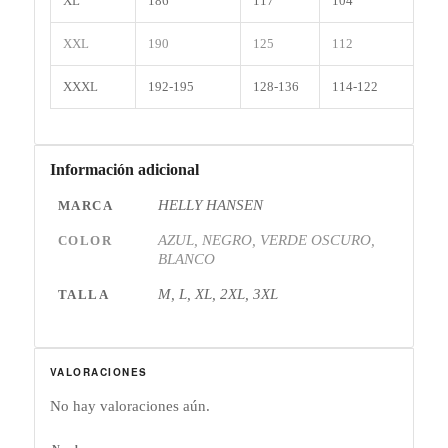
XL
186
117
104
116
XXL
190
125
112
124
XXXL
192-195
128-136
114-122
128
Información adicional
HELLY HANSEN
MARCA
AZUL, NEGRO, VERDE OSCURO,
COLOR
BLANCO
M, L, XL, 2XL, 3XL
TALLA
VALORACIONES
No hay valoraciones aún.