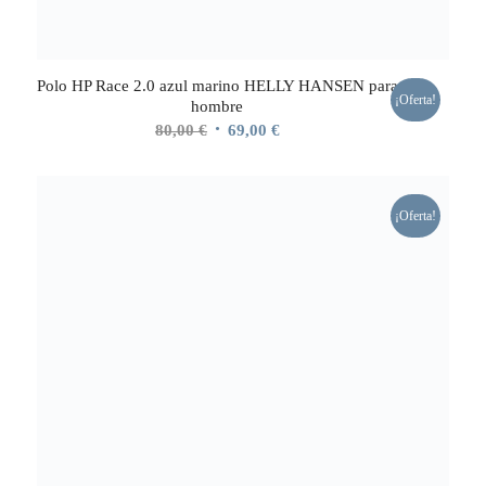
Polo HP Race 2.0 azul marino HELLY HANSEN para
¡Oferta!
hombre
El
El
80,00
€
69,00
€
precio
precio
original
actual
era:
es:
¡Oferta!
80,00 €.
69,00 €.