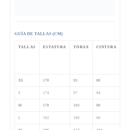
GUÍA DE TALLAS (CM)
TALLAS
ESTATURA
TÓRAX
CINTURA
CA
XS
170
93
80
92
S
174
97
84
96
M
178
103
90
102
L
182
109
96
108