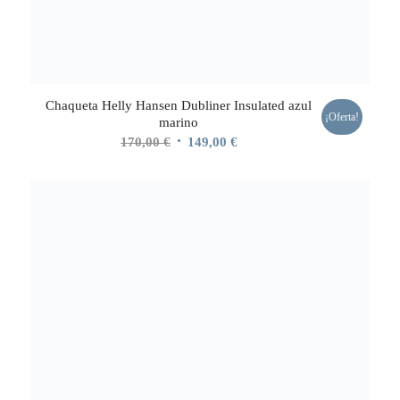
Chaqueta Helly Hansen Dubliner Insulated azul
¡Oferta!
marino
El
El
170,00
€
149,00
€
precio
precio
original
actual
era:
es:
170,00 €.
149,00 €.