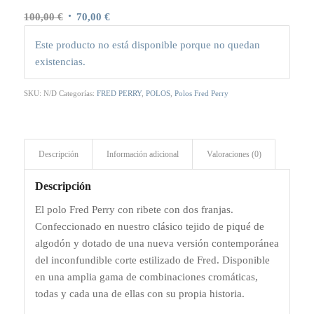
El
El
100,00
€
70,00
€
precio
precio
Este producto no está disponible porque no quedan
original
actual
existencias.
era:
es:
100,00 €.
70,00 €.
SKU:
N/D
Categorías:
FRED PERRY
,
POLOS
,
Polos Fred Perry
Descripción
Información adicional
Valoraciones (0)
Descripción
El polo Fred Perry con ribete con dos franjas.
Confeccionado en nuestro clásico tejido de piqué de
algodón y dotado de una nueva versión contemporánea
del inconfundible corte estilizado de Fred. Disponible
en una amplia gama de combinaciones cromáticas,
todas y cada una de ellas con su propia historia.​