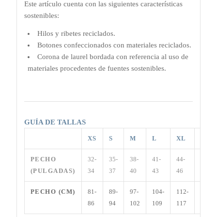
Este artículo cuenta con las siguientes características
sostenibles:
Hilos y ribetes reciclados.
Botones confeccionados con materiales reciclados.
Corona de laurel bordada con referencia al uso de
materiales procedentes de fuentes sostenibles.
GUÍA DE TALLAS
XS
S
M
L
XL
XXL
PECHO
32-
35-
38-
41-
44-
47-49
(PULGADAS)
34
37
40
43
46
PECHO (CM)
81-
89-
97-
104-
112-
119-
86
94
102
109
117
124