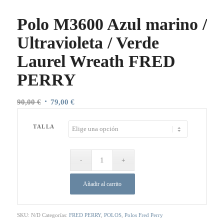
Polo M3600 Azul marino /
Ultravioleta / Verde
Laurel Wreath FRED
PERRY
El
El
90,00
€
79,00
€
precio
precio
original
actual
TALLA
era:
es:
90,00 €.
79,00 €.
Añadir al carrito
SKU:
N/D
Categorías:
FRED PERRY
,
POLOS
,
Polos Fred Perry