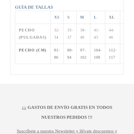
GUÍA DE TALLAS
XS
S
M
L
XL
XXL
PECHO
32-
35-
38-
41-
44-
47-49
(PULGADAS)
34
37
40
43
46
PECHO (CM)
81-
89-
97-
104-
112-
119-
86
94
102
109
117
124
¡¡¡ GASTOS DE ENVÍO GRATIS EN TODOS
NUESTROS PEDIDOS !!!
Suscríbete a nuestra Newsletter y llévate descuentos y