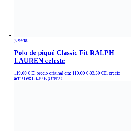
¡Oferta!
Polo de piqué Classic Fit RALPH
LAUREN celeste
119,00
€
El precio original era: 119,00 €.
83,30
€
El precio
actual es: 83,30 €.
¡Oferta!