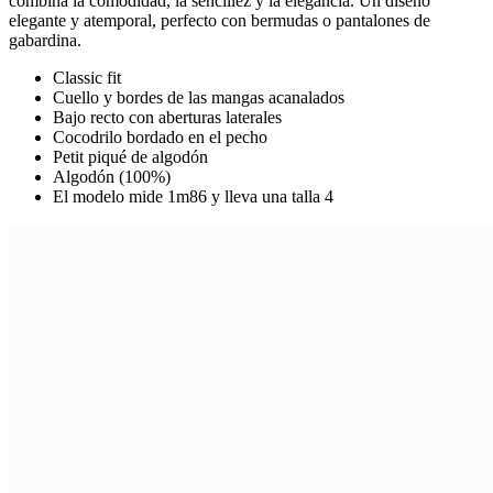
combina la comodidad, la sencillez y la elegancia. Un diseño
elegante y atemporal, perfecto con bermudas o pantalones de
gabardina.
Classic fit
Cuello y bordes de las mangas acanalados
Bajo recto con aberturas laterales
Cocodrilo bordado en el pecho
Petit piqué de algodón
Algodón (100%)
El modelo mide 1m86 y lleva una talla 4