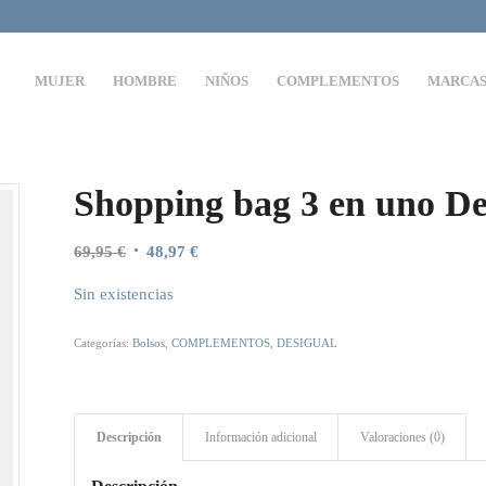
MUJER
HOMBRE
NIÑOS
COMPLEMENTOS
MARCA
Shopping bag 3 en uno De
El
El
69,95
€
48,97
€
precio
precio
Sin existencias
original
actual
era:
es:
Categorías:
Bolsos
,
COMPLEMENTOS
,
DESIGUAL
69,95 €.
48,97 €.
Descripción
Información adicional
Valoraciones (0)