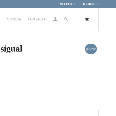
MI CUENTA
TU COMPRA
S
VIMODA
CONTACTO
sigual
¡Oferta!