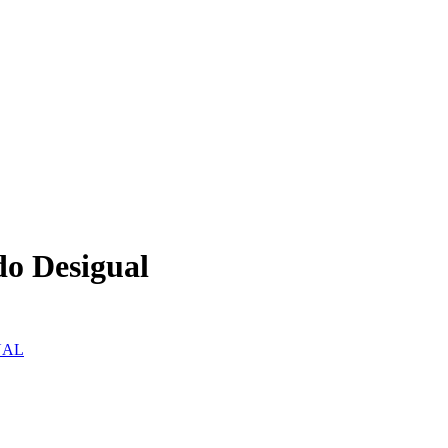
do Desigual
UAL