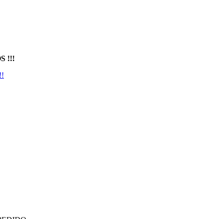
 !!!
!!