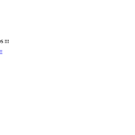
 !!!
!!