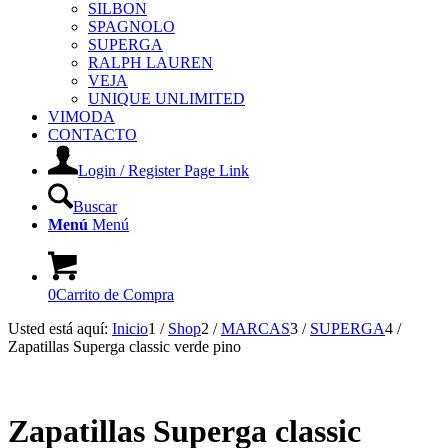
SILBON
SPAGNOLO
SUPERGA
RALPH LAUREN
VEJA
UNIQUE UNLIMITED
VIMODA
CONTACTO
Login / Register Page Link
Buscar
Menú
Menú
0
Carrito de Compra
Usted está aquí:
Inicio
1
/
Shop
2
/
MARCAS
3
/
SUPERGA
4
/
Zapatillas Superga classic verde pino
Zapatillas Superga classic