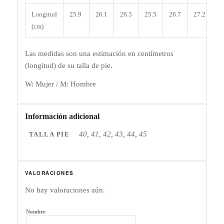
Longitud
25.9
26.1
26.3
25.5
26.7
27.2
27
(cm)
Las medidas son una estimación en centímetros
(longitud) de su talla de pie.
W: Mujer / M: Hombre
Información adicional
40, 41, 42, 43, 44, 45
TALLA PIE
VALORACIONES
No hay valoraciones aún.
Nombre