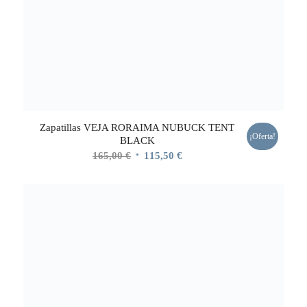
Zapatillas VEJA RORAIMA NUBUCK TENT
¡Oferta!
BLACK
El
El
165,00
€
115,50
€
precio
precio
original
actual
era:
es:
165,00 €.
115,50 €.