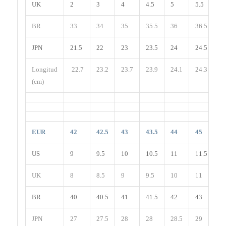
UK
2
3
4
4.5
5
5.5
6
BR
33
34
35
35.5
36
36.5
3
JPN
21.5
22
23
23.5
24
24.5
2
Longitud
22.7
23.2
23.7
23.9
24.1
24.3
24
(cm)
EUR
42
42.5
43
43.5
44
45
4
US
9
9.5
10
10.5
11
11.5
1
UK
8
8.5
9
9.5
10
11
1
BR
40
40.5
41
41.5
42
43
4
JPN
27
27.5
28
28
28.5
29
3