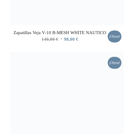
Zapatillas Veja V-10 B-MESH WHITE NAUTICO
¡Oferta!
El
El
140,00
€
98,00
€
precio
precio
original
actual
era:
es:
¡Oferta!
140,00 €.
98,00 €.