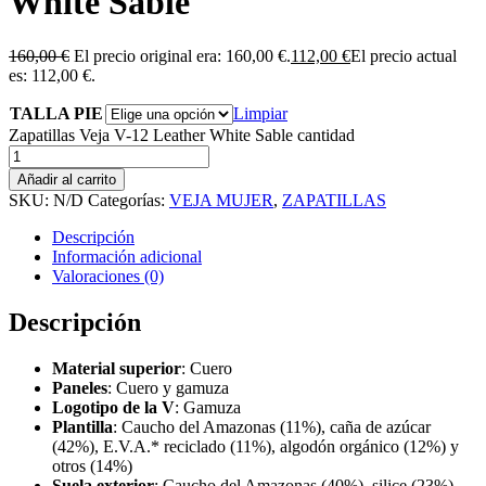
White Sable
160,00
€
El precio original era: 160,00 €.
112,00
€
El precio actual
es: 112,00 €.
TALLA PIE
Limpiar
Zapatillas Veja V-12 Leather White Sable cantidad
Añadir al carrito
SKU:
N/D
Categorías:
VEJA MUJER
,
ZAPATILLAS
Descripción
Información adicional
Valoraciones (0)
Descripción
Material superior
: Cuero
Paneles
: Cuero y gamuza
Logotipo de la V
: Gamuza
Plantilla
: Caucho del Amazonas (11%), caña de azúcar
(42%), E.V.A.* reciclado (11%), algodón orgánico (12%) y
otros (14%)
Suela exterior
: Caucho del Amazonas (40%), silice (23%),