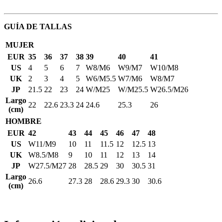
GUÍA DE TALLAS
MUJER
EUR
35
36
37
38
39
40
41
US
4
5
6
7
W8/M6
W9/M7
W10/M8
UK
2
3
4
5
W6/M5.5
W7/M6
W8/M7
JP
21.5
22
23
24
W/M25
W/M25.5
W26.5/M26
Largo
22
22.6
23.3
24
24.6
25.3
26
(cm)
HOMBRE
EUR
42
43
44
45
46
47
48
US
W11/M9
10
11
11.5
12
12.5
13
UK
W8.5/M8
9
10
11
12
13
14
JP
W27.5/M27
28
28.5
29
30
30.5
31
Largo
26.6
27.3
28
28.6
29.3
30
30.6
(cm)