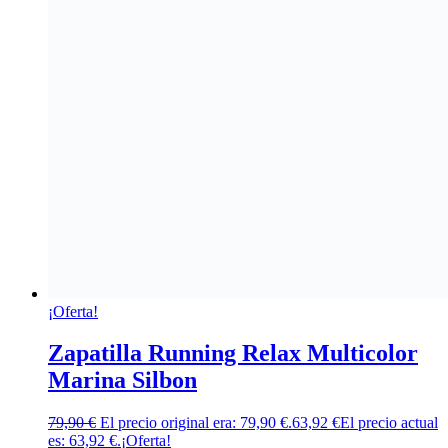
¡Oferta!
Zapatilla Running Relax Multicolor
Marina Silbon
79,90
€
El precio original era: 79,90 €.
63,92
€
El precio actual
es: 63,92 €.
¡Oferta!