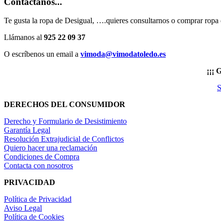
Contáctanos...
Te gusta la ropa de Desigual, ….quieres consultarnos o comprar ropa
Llámanos al
925 22 09 37
O escríbenos un email a
vimoda@vimodatoledo.es
¡¡¡
S
DERECHOS DEL CONSUMIDOR
Derecho y Formulario de Desistimiento
Garantía Legal
Resolución Extrajudicial de Conflictos
Quiero hacer una reclamación
Condiciones de Compra
Contacta con nosotros
PRIVACIDAD
Política de Privacidad
Aviso Legal
Política de Cookies