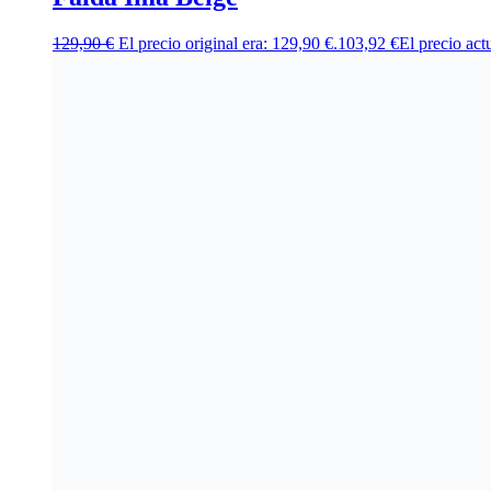
129,90
€
El precio original era: 129,90 €.
103,92
€
El precio act