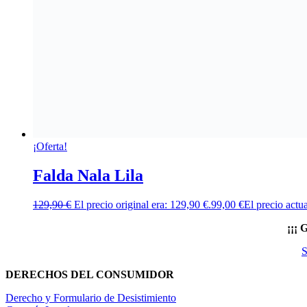
¡Oferta!
Falda Nala Lila
129,90
€
El precio original era: 129,90 €.
99,00
€
El precio actua
¡¡¡
S
DERECHOS DEL CONSUMIDOR
Derecho y Formulario de Desistimiento