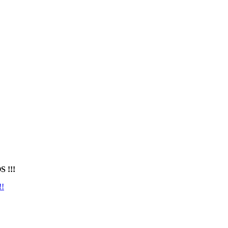
 !!!
!!