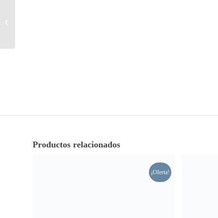
Abrigo acolchado Marine
VALENTIN BASIC
HOMME Jott
Productos relacionados
¡Oferta!