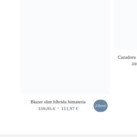
Cazadora 
39
Blazer slim híbrida bimateria
¡Oferta!
El
El
159,95
€
111,97
€
precio
precio
original
actual
era:
es: