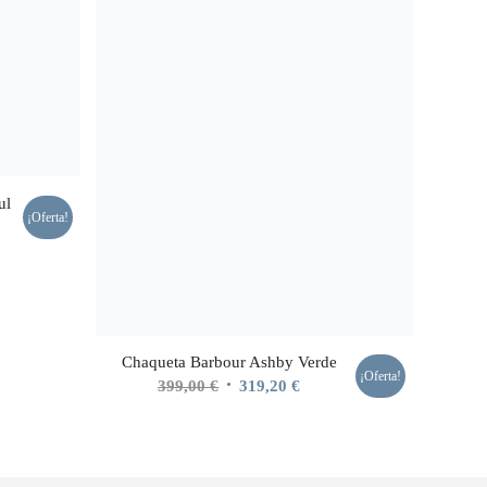
ul
¡Oferta!
io
al
20 €.
Chaqueta Barbour Ashby Verde
¡Oferta!
El
El
399,00
€
319,20
€
precio
precio
original
actual
era:
es: