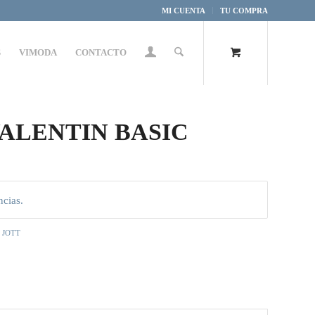
MI CUENTA
TU COMPRA
S
VIMODA
CONTACTO
 VALENTIN BASIC
ncias.
,
JOTT