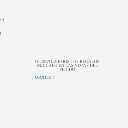
399,00 €.
319,20 €.
!!
!
TE ENVOLVEMOS TUS REGALOS,
INDÍCALO EN LAS NOTAS DEL
PEDIDO
¡¡
GRATIS
!!