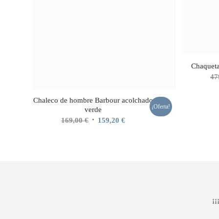
Chaquet
47
Chaleco de hombre Barbour acolchado
¡Oferta!
verde
El
El
169,00
€
159,20
€
precio
precio
original
actual
era:
es:
169,00 €.
159,20 €.
¡