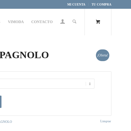
MI CUENTA
TU COMPRA
S
VIMODA
CONTACTO
e SPAGNOLO
¡Oferta!
Limpiar
AGNOLO