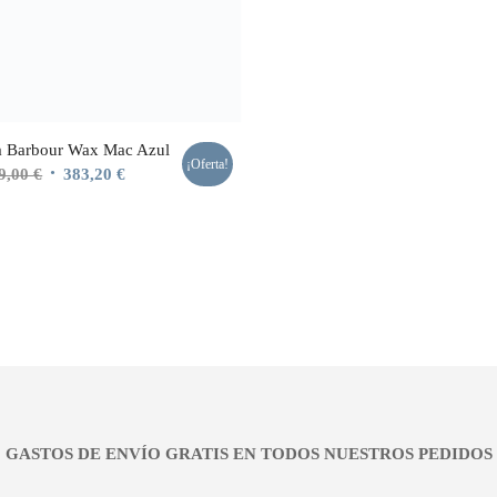
a Barbour Wax Mac Azul
¡Oferta!
El
El
9,00
€
383,20
€
precio
precio
original
actual
era:
es:
479,00 €.
383,20 €.
¡¡ GASTOS DE ENVÍO GRATIS EN TODOS NUESTROS PEDIDOS !