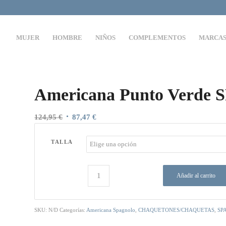
MUJER
HOMBRE
NIÑOS
COMPLEMENTOS
MARCA
Americana Punto Verd
El
El
124,95
€
87,47
€
precio
precio
original
actual
TALLA
era:
es:
124,95 €.
87,47 €.
Añadir al carrito
SKU:
N/D
Categorías:
Americana Spagnolo
,
CHAQUETONES/CHAQUETAS
,
SP