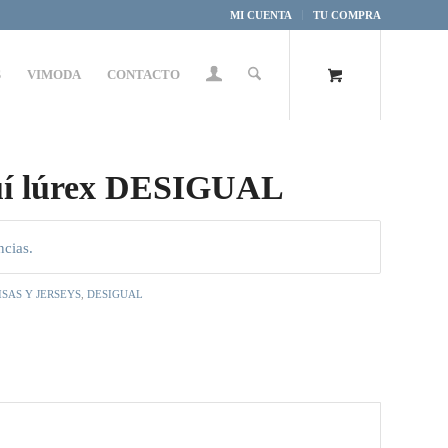
MI CUENTA
TU COMPRA
S
VIMODA
CONTACTO
uí lúrex DESIGUAL
ncias.
ISAS Y JERSEYS
,
DESIGUAL