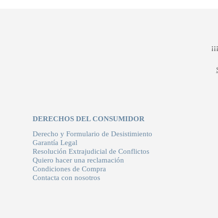
era:
es:
132,00 €.
92,40 €.
¡
DERECHOS DEL CONSUMIDOR
Derecho y Formulario de Desistimiento
Garantía Legal
Resolución Extrajudicial de Conflictos
Quiero hacer una reclamación
Condiciones de Compra
Contacta con nosotros