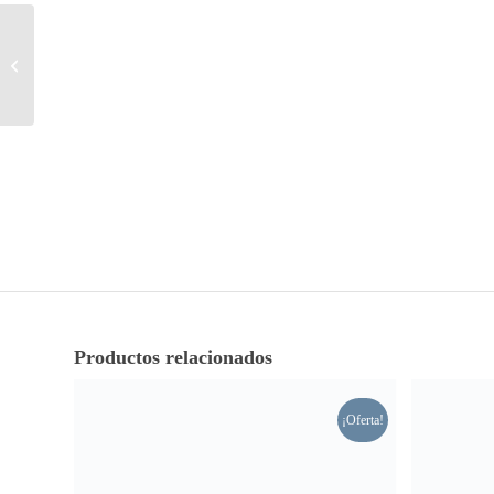
Bolso shopping patch
azul Desigual
Productos relacionados
¡Oferta!