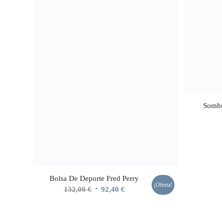
Somb
Bolsa De Deporte Fred Perry
¡Oferta!
El
El
132,00
€
92,40
€
precio
precio
original
actual