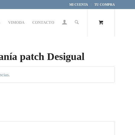
MI CUENTA
TU COMPRA
S
VIMODA
CONTACTO
anía patch Desigual
ncias.