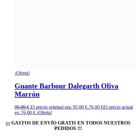
¡Oferta!
Guante Barbour Dalegarth Oliva
Marrón
95,00
€
El precio original era: 95,00 €.
76,00
€
El precio actual
es: 76,00 €.
¡Oferta!
¡¡¡ GASTOS DE ENVÍO GRATIS EN TODOS NUESTROS
PEDIDOS !!!