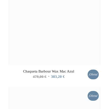
Chaqueta Barbour Wax Mac Azul
¡Oferta!
El
El
479,00
€
383,20
€
precio
precio
original
actual
era:
es:
¡Oferta!
479,00 €.
383,20 €.