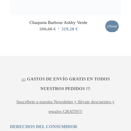
Chaqueta Barbour Ashby Verde
¡Oferta!
El
El
399,00
€
319,20
€
precio
precio
original
actual
era:
es:
399,00 €.
319,20 €.
¡¡¡ GASTOS DE ENVÍO GRATIS EN TODOS
NUESTROS PEDIDOS !!!
Suscríbete a nuestra Newsletter y llévate descuentos y
regalos GRATIS!!!
DERECHOS DEL CONSUMIDOR