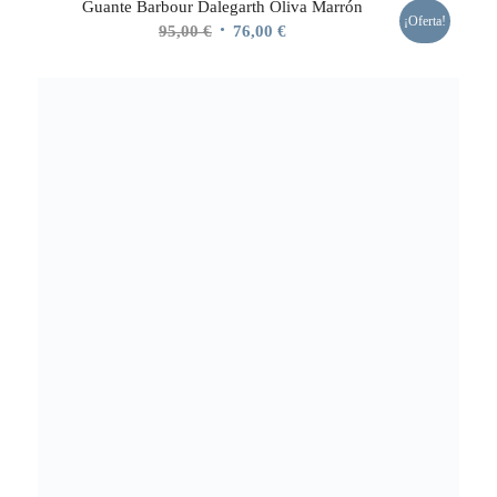
Guante Barbour Dalegarth Oliva Marrón
¡Oferta!
El
El
95,00
€
76,00
€
precio
precio
original
actual
era:
es:
95,00 €.
76,00 €.