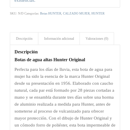
existencias.
era:
es:
149,00 €.
104,30 €.
SKU:
N/D
Categorías:
Botas HUNTER
,
CALZADO MUJER
,
HUNTER
Descripción
Información adicional
Valoraciones (0)
Descripción
Botas de agua altas Hunter Original
Perfecta para los días de lluvia, esta bota de agua para
mujer ha sido la esencia de la marca Hunter Original
desde su presentación en 1956. Elaborado con caucho
natural, cada par está formado por 28 piezas cortadas a
mano y se ensambla durante tres días sobre una horma
de aluminio realizada a medida para Hunter, antes de
someterse al proceso de vulcanizado para ofrecer
mayor protección. Con el dibujo de Hunter Original y
un cómodo forro de poliéster, esta bota impermeable de