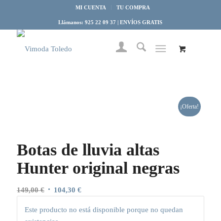
MI CUENTA
TU COMPRA
Llámanos: 925 22 09 37 | ENVÍOS GRATIS
¡Oferta!
Botas de lluvia altas
Hunter original negras
El
El
149,00
€
104,30
€
precio
precio
Este producto no está disponible porque no quedan
original
actual