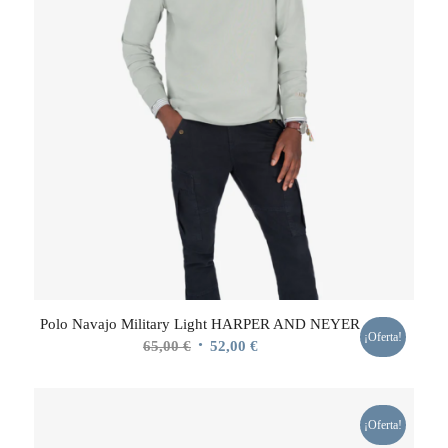
Polo Navajo Military Light HARPER AND NEYER
¡Oferta!
El
El
65,00
€
52,00
€
precio
precio
original
actual
era:
es:
¡Oferta!
65,00 €.
52,00 €.