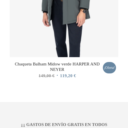
Chaqueta Balham Midow verde HARPER AND
¡Oferta!
NEYER
El
El
149,00
€
119,20
€
precio
precio
original
actual
era:
es:
149,00 €.
119,20 €.
¡¡¡ GASTOS DE ENVÍO GRATIS EN TODOS