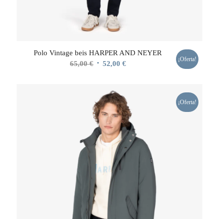
Polo Vintage beis HARPER AND NEYER
¡Oferta!
El
El
65,00
€
52,00
€
precio
precio
original
actual
era:
es:
¡Oferta!
65,00 €.
52,00 €.