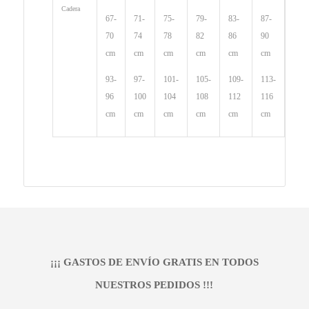
Cadera
67-
71-
75-
79-
83-
87-
70
74
78
82
86
90
cm
cm
cm
cm
cm
cm
9
3-
97-
101-
105-
109-
113-
96
100
104
108
112
116
cm
cm
cm
cm
cm
cm
¡¡¡ GASTOS DE ENVÍO GRATIS EN TODOS
NUESTROS PEDIDOS !!!