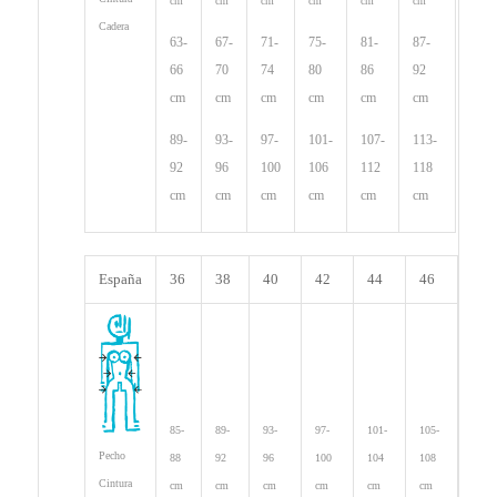
cm
cm
cm
cm
cm
cm
Cadera
63-
67-
71-
7
5-
81-
87-
66
70
74
80
86
92
cm
cm
cm
cm
cm
cm
89-
93-
97-
101-
107-
113-
92
96
100
106
112
118
cm
cm
cm
cm
cm
cm
España
36
38
40
42
44
46
85-
89-
93-
97-
101-
105-
Pecho
88
92
96
100
104
108
Cintura
cm
cm
cm
cm
cm
cm