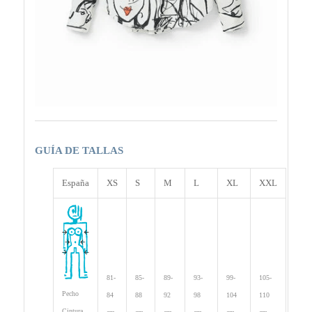
GUÍA DE TALLAS
España
XS
S
M
L
XL
XXL
81-
85-
89-
93-
99-
105-
Pecho
84
88
92
98
104
110
Cintura