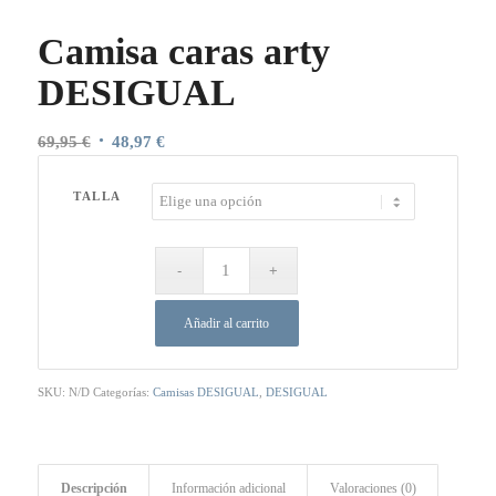
Camisa caras arty
DESIGUAL
El
El
69,95
€
48,97
€
precio
precio
original
actual
TALLA
era:
es:
69,95 €.
48,97 €.
Añadir al carrito
SKU:
N/D
Categorías:
Camisas DESIGUAL
,
DESIGUAL
Descripción
Información adicional
Valoraciones (0)