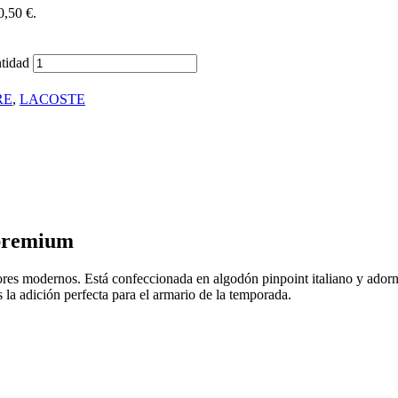
0,50 €.
tidad
RE
,
LACOSTE
 premium
olores modernos. Está confeccionada en algodón pinpoint italiano y ador
la adición perfecta para el armario de la temporada.