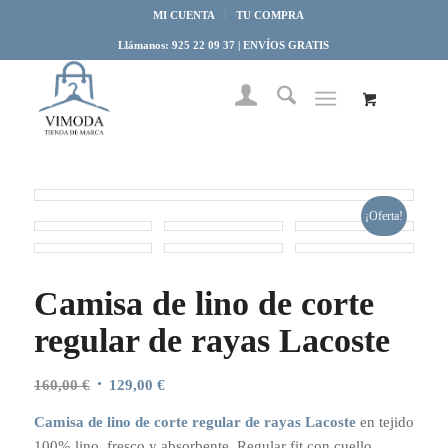
MI CUENTA
TU COMPRA
Llámanos: 925 22 09 37 | ENVÍOS GRATIS
¡Oferta!
Camisa de lino de corte
regular de rayas Lacoste
El
El
160,00
€
129,00
€
precio
precio
Camisa de lino de corte regular de rayas Lacoste
en tejido
original
actual
100% lino, fresco y absorbente. Regular fit con cuello