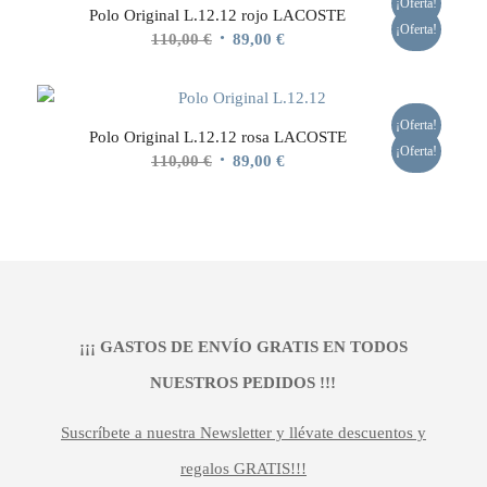
¡Oferta!
Polo Original L.12.12 rojo LACOSTE
150,00 €.
105,00 €.
¡Oferta!
El
El
110,00
€
89,00
€
precio
precio
original
actual
era:
es:
¡Oferta!
Polo Original L.12.12 rosa LACOSTE
110,00 €.
89,00 €.
¡Oferta!
El
El
110,00
€
89,00
€
precio
precio
original
actual
era:
es:
110,00 €.
89,00 €.
¡¡¡ GASTOS DE ENVÍO GRATIS EN TODOS
NUESTROS PEDIDOS !!!
Suscríbete a nuestra Newsletter y llévate descuentos y
regalos GRATIS!!!