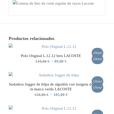
Productos relacionados
¡Oferta!
Polo Original L.12.12 beis LACOSTE
¡Oferta!
El
El
110,00
€
89,00
€
precio
precio
original
actual
era:
es:
¡Oferta!
Sudadera Jogger de felpa de algodón con insignia de
110,00 €.
89,00 €.
¡Oferta!
la marca verde LACOSTE
El
El
150,00
€
105,00
€
precio
precio
original
actual
era:
es: