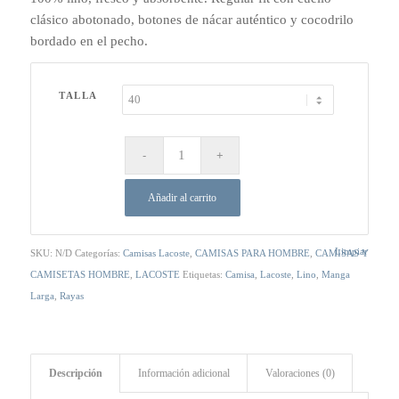
era:
es:
clásico abotonado, botones de nácar auténtico y cocodrilo
160,00 €.
129,00 €.
bordado en el pecho.
TALLA
Añadir al carrito
Limpiar
SKU:
N/D
Categorías:
Camisas Lacoste
,
CAMISAS PARA HOMBRE
,
CAMISAS Y
CAMISETAS HOMBRE
,
LACOSTE
Etiquetas:
Camisa
,
Lacoste
,
Lino
,
Manga
Larga
,
Rayas
Descripción
Información adicional
Valoraciones (0)