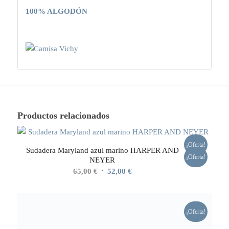
100% ALGODÓN
Productos relacionados
¡Oferta!
Sudadera Maryland azul marino HARPER AND
¡Oferta!
NEYER
El
El
65,00
€
52,00
€
precio
precio
original
actual
era:
es:
¡Oferta!
65,00 €.
52,00 €.