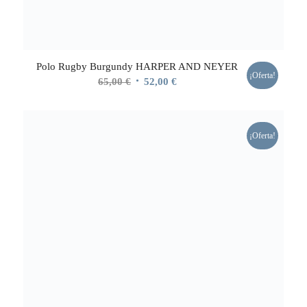
Polo Rugby Burgundy HARPER AND NEYER
¡Oferta!
El
El
65,00
€
52,00
€
precio
precio
original
actual
era:
es:
¡Oferta!
65,00 €.
52,00 €.