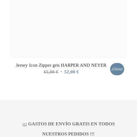
Jersey Icon Zipper gris HARPER AND NEYER
¡Oferta!
El
El
65,00
€
52,00
€
precio
precio
original
actual
era:
es:
65,00 €.
52,00 €.
¡¡¡ GASTOS DE ENVÍO GRATIS EN TODOS
NUESTROS PEDIDOS !!!