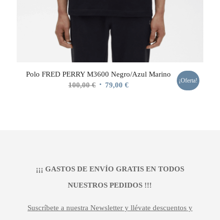
Polo FRED PERRY M3600 Negro/Azul Marino
¡Oferta!
El
El
100,00
€
79,00
€
precio
precio
original
actual
era:
es:
100,00 €.
79,00 €.
¡¡¡ GASTOS DE ENVÍO GRATIS EN TODOS
NUESTROS PEDIDOS !!!
Suscríbete a nuestra Newsletter y llévate descuentos y