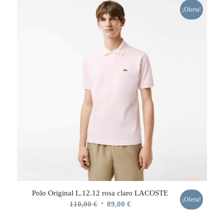
¡Oferta!
Polo Original L.12.12 rosa claro LACOSTE
¡Oferta!
El
El
110,00
€
89,00
€
precio
precio