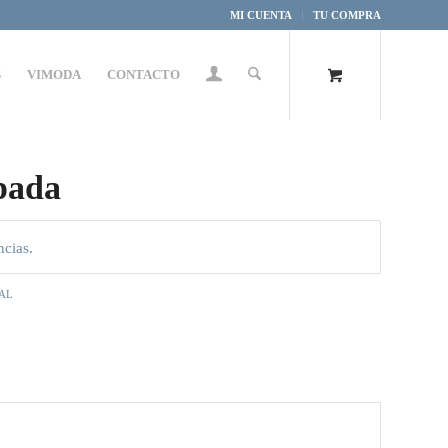
MI CUENTA
TU COMPRA
S
VIMODA
CONTACTO
pada
ncias.
AL