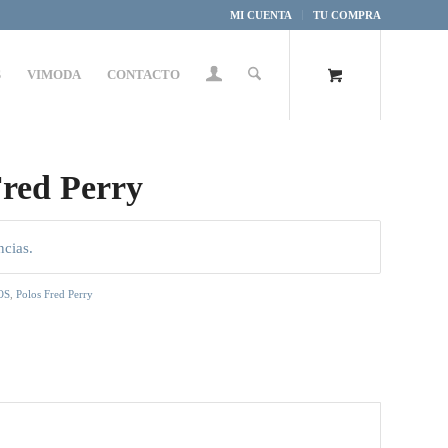
MI CUENTA
TU COMPRA
S
VIMODA
CONTACTO
Fred Perry
ncias.
OS
,
Polos Fred Perry