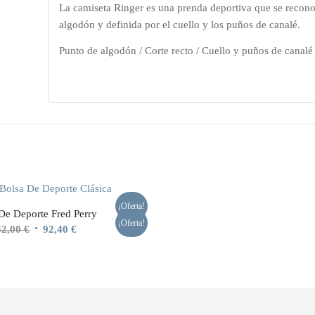
La camiseta Ringer es una prenda deportiva que se recon
algodón y definida por el cuello y los puños de canalé.
Punto de algodón / Corte recto / Cuello y puños de canalé
¡Oferta!
De Deporte Fred Perry
¡Oferta!
El
El
32,00
€
92,40
€
precio
precio
original
actual
era:
es:
132,00 €.
92,40 €.