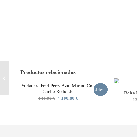
Productos relacionados
Camiseta bordada Azul
Marino Fred Perry
Sudadera Fred Perry Azul Marino Con
¡Oferta!
¡Oferta!
Cuello Redondo
Bolsa 
El
El
144,00
€
100,80
€
1
precio
precio
original
actual
era:
es:
144,00 €.
100,80 €.