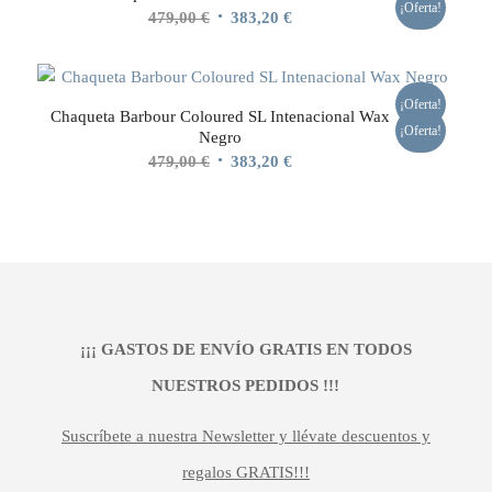
¡Oferta!
El
El
479,00
€
383,20
€
precio
precio
original
actual
era:
es:
¡Oferta!
Chaqueta Barbour Coloured SL Intenacional Wax
479,00 €.
383,20 €.
¡Oferta!
Negro
El
El
479,00
€
383,20
€
precio
precio
original
actual
era:
es:
479,00 €.
383,20 €.
¡¡¡ GASTOS DE ENVÍO GRATIS EN TODOS
NUESTROS PEDIDOS !!!
Suscríbete a nuestra Newsletter y llévate descuentos y
regalos GRATIS!!!