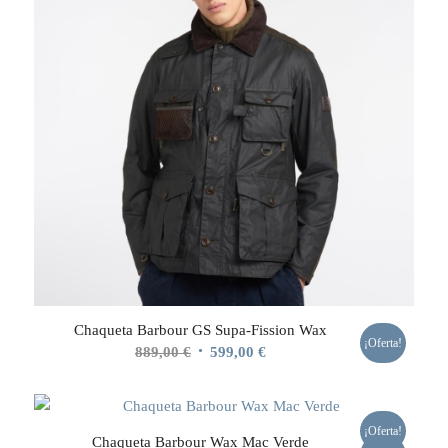
Chaqueta Barbour GS Supa-Fission Wax
¡Oferta!
El
El
889,00
€
599,00
€
precio
precio
original
actual
era:
es:
¡Oferta!
Chaqueta Barbour Wax Mac Verde
889,00 €.
599,00 €.