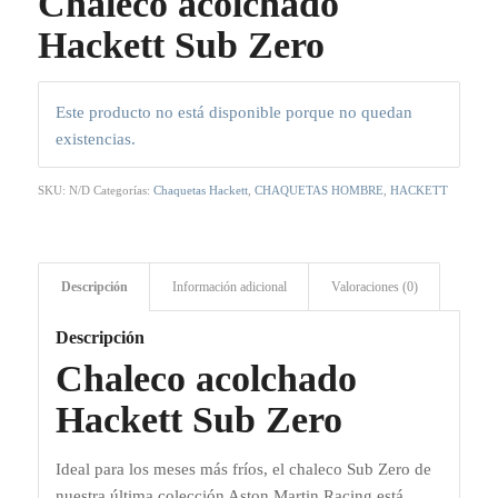
Chaleco acolchado
Hackett Sub Zero
Este producto no está disponible porque no quedan
existencias.
SKU:
N/D
Categorías:
Chaquetas Hackett
,
CHAQUETAS HOMBRE
,
HACKETT
Descripción
Información adicional
Valoraciones (0)
Descripción
Chaleco acolchado
Hackett Sub Zero
Ideal para los meses más fríos, el chaleco Sub Zero de
nuestra última colección Aston Martin Racing está