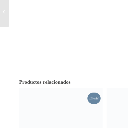
Chaqueta Barbour
Cannich Waxed Algodón
Productos relacionados
¡Oferta!