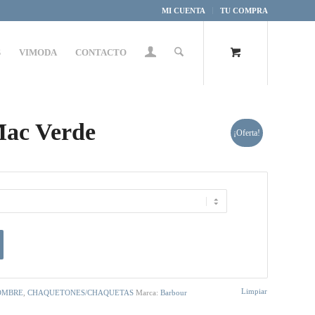
MI CUENTA
TU COMPRA
S
VIMODA
CONTACTO
ac Verde
¡Oferta!
Limpiar
OMBRE
,
CHAQUETONES/CHAQUETAS
Marca:
Barbour