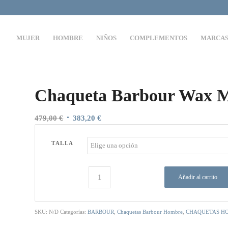
MUJER
HOMBRE
NIÑOS
COMPLEMENTOS
MARCA
Chaqueta Barbour Wax M
El
El
479,00
€
383,20
€
precio
precio
original
actual
TALLA
era:
es:
479,00 €.
383,20 €.
Añadir al carrito
SKU:
N/D
Categorías:
BARBOUR
,
Chaquetas Barbour Hombre
,
CHAQUETAS H