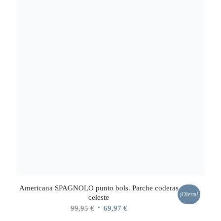
Americana SPAGNOLO punto bols. Parche coderas
¡Oferta!
celeste
El
El
99,95
€
69,97
€
precio
precio