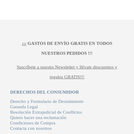
original
actual
era:
es:
99,95 €.
69,97 €.
¡¡¡ GASTOS DE ENVÍO GRATIS EN TODOS
NUESTROS PEDIDOS !!!
Suscríbete a nuestra Newsletter y llévate descuentos y
regalos GRATIS!!!
DERECHOS DEL CONSUMIDOR
Derecho y Formulario de Desistimiento
Garantía Legal
Resolución Extrajudicial de Conflictos
Quiero hacer una reclamación
Condiciones de Compra
Contacta con nosotros