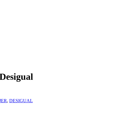
 Desigual
JER
,
DESIGUAL