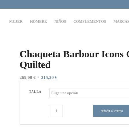
MUJER
HOMBRE
NIÑOS
COMPLEMENTOS
MARCA
Chaqueta Barbour Icons 
Quilted
El
El
269,00
€
215,20
€
precio
precio
original
actual
TALLA
era:
es:
269,00 €.
215,20 €.
Añadir al carrito