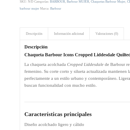
SKU:
N/D
Categorías:
BARBOUR
,
Barbour MUJER
,
Chaquetas Barbour Mujer
,
C
barbour mujer
Marca:
Barbour
Descripción
Información adicional
Valoraciones (0)
Descripción
Chaqueta Barbour Icons Cropped Liddesdale Quilte
La chaqueta acolchada
Cropped Liddesdale
de Barbour rei
femenino. Su corte corto y silueta actualizada mantienen l
perfectamente a un estilo urbano y contemporáneo. Ligera,
buscan funcionalidad con mucho estilo.
Características principales
Diseño acolchado ligero y cálido