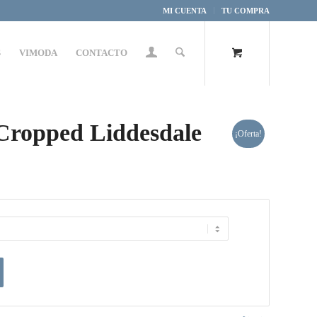
MI CUENTA
TU COMPRA
S
VIMODA
CONTACTO
Cropped Liddesdale
¡Oferta!