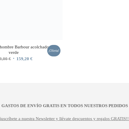
 hombre Barbour acolchado
¡Oferta!
verde
El
El
9,00
€
159,20
€
precio
precio
original
actual
era:
es:
169,00 €.
159,20 €.
¡¡ GASTOS DE ENVÍO GRATIS EN TODOS NUESTROS PEDIDOS !
Suscríbete a nuestra Newsletter y llévate descuentos y regalos GRATIS!!