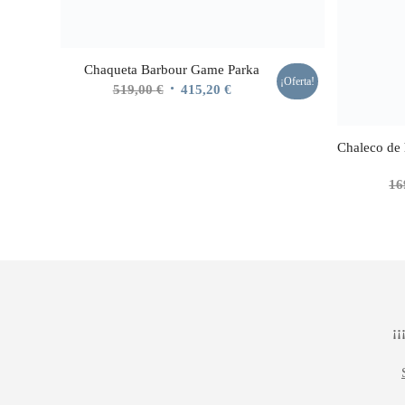
Chaqueta Barbour Game Parka
¡Oferta!
El
El
519,00
€
415,20
€
precio
precio
original
actual
Chaleco de
era:
es:
519,00 €.
415,20 €.
16
¡