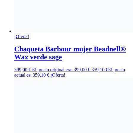
¡Oferta!
Chaqueta Barbour mujer Beadnell®
Wax verde sage
399,00
€
El precio original era: 399,00 €.
359,10
€
El precio
actual es: 359,10 €.
¡Oferta!