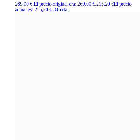
269,00
€
El precio original era: 269,00 €.
215,20
€
El precio
actual es: 215,20 €.
¡Oferta!