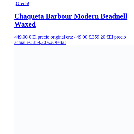
¡Oferta!
Chaqueta Barbour Modern Beadnell
Waxed
449,00
€
El precio original era: 449,00 €.
359,20
€
El precio
actual es: 359,20 €.
¡Oferta!