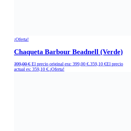
¡Oferta!
Chaqueta Barbour Beadnell (Verde)
399,00
€
El precio original era: 399,00 €.
359,10
€
El precio
actual es: 359,10 €.
¡Oferta!