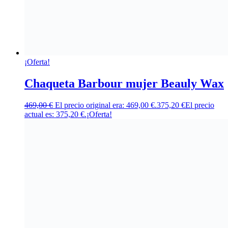
¡Oferta!
Chaqueta Barbour mujer Beauly Wax
469,00
€
El precio original era: 469,00 €.
375,20
€
El precio
actual es: 375,20 €.
¡Oferta!