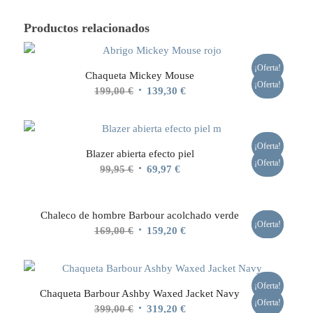
Productos relacionados
¡Oferta!
Chaqueta Mickey Mouse
¡Oferta!
El
El
199,00
€
139,30
€
precio
precio
original
actual
era:
es:
¡Oferta!
Blazer abierta efecto piel
199,00 €.
139,30 €.
¡Oferta!
El
El
99,95
€
69,97
€
precio
precio
original
actual
Chaleco de hombre Barbour acolchado verde
era:
es:
¡Oferta!
¡Oferta!
El
El
169,00
€
159,20
€
99,95 €.
69,97 €.
precio
precio
original
actual
era:
es:
¡Oferta!
Chaqueta Barbour Ashby Waxed Jacket Navy
169,00 €.
159,20 €.
¡Oferta!
El
El
399,00
€
319,20
€