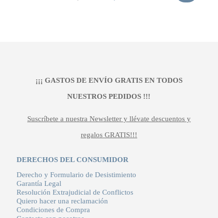
precio
precio
original
actual
era:
es:
399,00 €.
319,20 €.
¡¡¡ GASTOS DE ENVÍO GRATIS EN TODOS
NUESTROS PEDIDOS !!!
Suscríbete a nuestra Newsletter y llévate descuentos y
regalos GRATIS!!!
DERECHOS DEL CONSUMIDOR
Derecho y Formulario de Desistimiento
Garantía Legal
Resolución Extrajudicial de Conflictos
Quiero hacer una reclamación
Condiciones de Compra