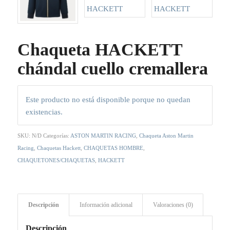
Chaqueta HACKETT
chándal cuello cremallera
Este producto no está disponible porque no quedan
existencias.
SKU:
N/D
Categorías:
ASTON MARTIN RACING
,
Chaqueta Aston Martin
Racing
,
Chaquetas Hackett
,
CHAQUETAS HOMBRE
,
CHAQUETONES/CHAQUETAS
,
HACKETT
Descripción
Información adicional
Valoraciones (0)
Descripción