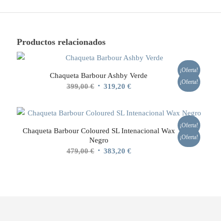
Productos relacionados
¡Oferta!
Chaqueta Barbour Ashby Verde
¡Oferta!
El
El
399,00
€
319,20
€
precio
precio
original
actual
era:
es:
¡Oferta!
Chaqueta Barbour Coloured SL Intenacional Wax
399,00 €.
319,20 €.
¡Oferta!
Negro
El
El
479,00
€
383,20
€
precio
precio
original
actual
era:
es:
479,00 €.
383,20 €.