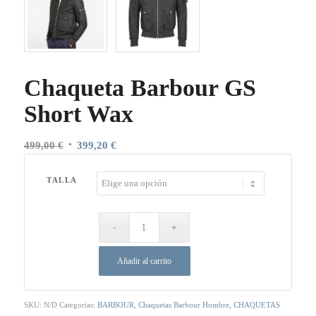
Chaqueta Barbour GS
Short Wax
El
El
499,00
€
399,20
€
precio
precio
original
actual
TALLA
era:
es:
499,00 €.
399,20 €.
Añadir al carrito
SKU:
N/D
Categorías:
BARBOUR
,
Chaquetas Barbour Hombre
,
CHAQUETAS