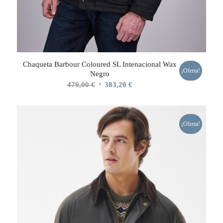
Chaqueta Barbour Coloured SL Intenacional Wax
¡Oferta!
Negro
El
El
479,00
€
383,20
€
precio
precio
original
actual
era:
es:
¡Oferta!
479,00 €.
383,20 €.