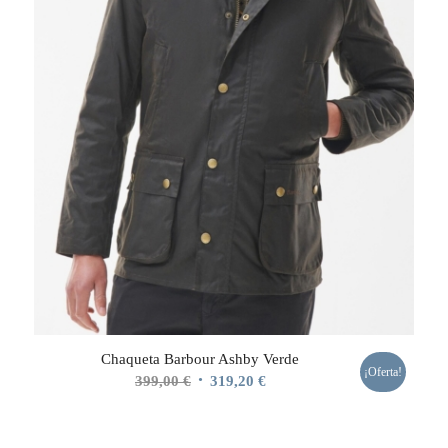
Chaqueta Barbour Ashby Verde
¡Oferta!
El
El
399,00
€
319,20
€
precio
precio
original
actual