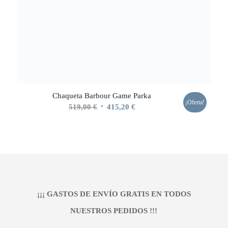
Chaqueta Barbour Game Parka
¡Oferta!
El
El
519,00
€
415,20
€
precio
precio
original
actual
era:
es:
519,00 €.
415,20 €.
¡¡¡ GASTOS DE ENVÍO GRATIS EN TODOS
NUESTROS PEDIDOS !!!