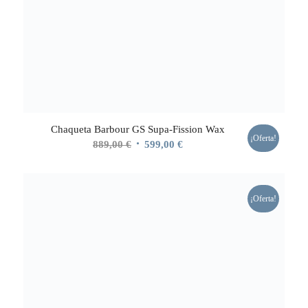
Chaqueta Barbour GS Supa-Fission Wax
¡Oferta!
El
El
889,00
€
599,00
€
precio
precio
original
actual
era:
es:
¡Oferta!
889,00 €.
599,00 €.