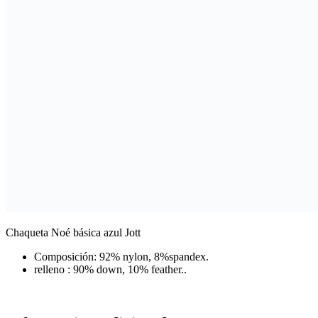
Chaqueta Noé básica azul Jott
Composición:
92% nylon, 8%
spandex.
relleno :
90% down, 10% feather.
.