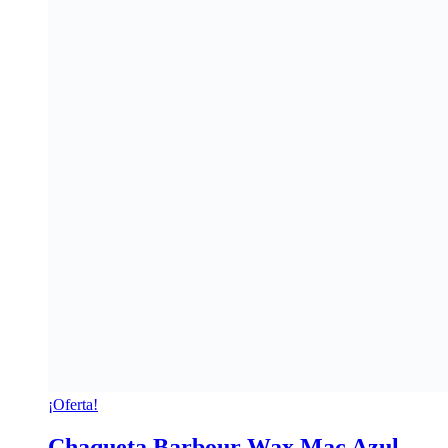
¡Oferta!
Chaqueta Barbour Wax Mac Azul