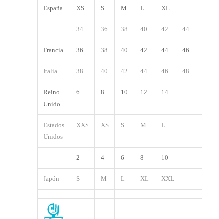
España
XS
S
M
L
XL
XXL
34
36
38
40
42
44
46
Francia
36
38
40
42
44
46
48
Italia
38
40
42
44
46
48
50
Reino
6
8
10
12
14
16
Unido
Estados
XXS
XS
S
M
L
XL
Unidos
2
4
6
8
10
12
Japón
S
M
L
XL
XXL
XXX