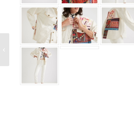
Chaqueta vaquera
cenefas Desigual