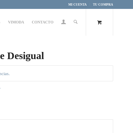
MI CUENTA
TU COMPRA
S
VIMODA
CONTACTO
e Desigual
ncias.
L